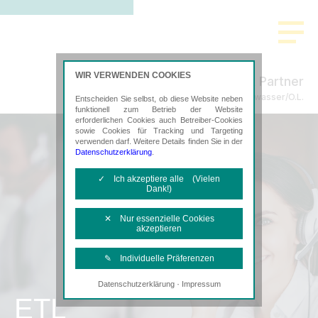
WIR VERWENDEN COOKIES
Schmidt & Partner
Steuerberatung in Weißwasser/O.L.
Entscheiden Sie selbst, ob diese Website neben
funktionell zum Betrieb der Website
erforderlichen Cookies auch Betreiber-Cookies
sowie Cookies für Tracking und Targeting
verwenden darf. Weitere Details finden Sie in der
Datenschutzerklärung
.
✓ Ich akzeptiere alle (Vielen
Dank!)
✕ Nur essenzielle Cookies
akzeptieren
✎ Individuelle Präferenzen
·
Datenschutzerklärung
Impressum
Notwendige Cookies
ETL
Diese Cookies sind erforderlich, um die
grundlegende Funktionalität der Website