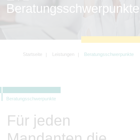
zu sichern.
Beratungsschwerpunkte
Tracking- und Targeting-Cookies
Diese Cookies sind erforderlich, um
unsere Website auf Ihre Bedürfnisse hin
zu optimieren. Hierzu gehört eine
bedarfsgerechte Gestaltung und
fortlaufende Verbesserung unseres
Angebotes einschließlich der
Verknüpfung zu Social-Media-
Angeboten von z.B. Facebook und
Startseite
Leistungen
Beratungsschwerpunkte
LinkedIn.
Betreibercookies
Diese Cookies sind erforderlich, um z.B.
Google Maps zu nutzen oder
eingebettete Videos abspielen zu
können.
Beratungsschwerpunkte
Für jeden
Mandanten die