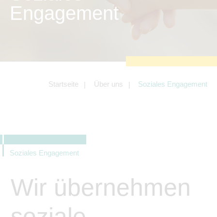
zu sichern.
Engagement
Tracking- und Targeting-Cookies
Diese Cookies sind erforderlich, um
unsere Website auf Ihre Bedürfnisse hin
zu optimieren. Hierzu gehört eine
bedarfsgerechte Gestaltung und
fortlaufende Verbesserung unseres
Angebotes einschließlich der
Verknüpfung zu Social-Media-
Angeboten von z.B. Facebook und
Startseite
Über uns
Soziales Engagement
LinkedIn.
Betreibercookies
Diese Cookies sind erforderlich, um z.B.
Google Maps zu nutzen oder
eingebettete Videos abspielen zu
können.
Soziales Engagement
Wir übernehmen
soziale